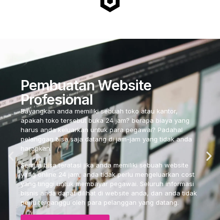
Pembuatan Website
Profesional
Bayangkan anda memiliki sebuah toko atau kantor,
apakah toko tersebut buka 24 jam? berapa biaya yang
harus anda keluarkan untuk para pegawai? Padahal
pelanggan bisa saja datang di jam-jam yang tidak anda
harapkan.
Semua bisa teratasi jika anda memiliki sebuah website
yang online 24 jam, anda tidak perlu mengeluarkan cost
yang tinggi untuk membayar pegawai. Seluruh informasi
bisnis anda dapat dilihat di website anda, dan anda tidak
perlu terganggu oleh para pelanggan yang datang.