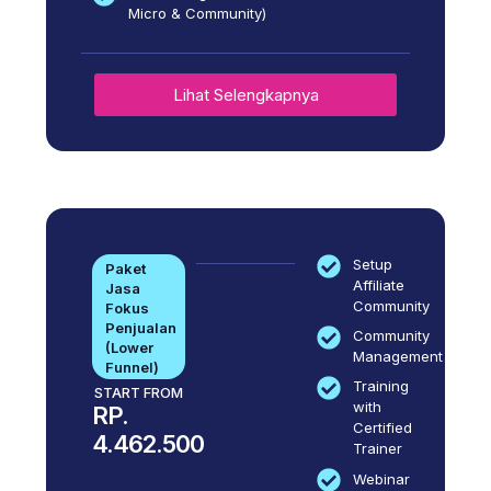
Micro & Community)
Lihat Selengkapnya
Setup
Paket
Affiliate
Jasa
Community
Fokus
Penjualan
Community
(Lower
Management
Funnel)
Training
START FROM
with
RP.
Certified
4.462.500
Trainer
Webinar