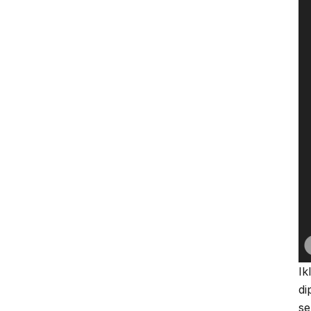
Ik
di
se