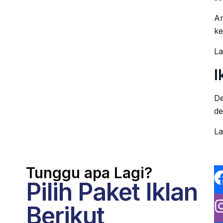
An
ke
La
I
De
de
La
Tunggu apa Lagi?
Pilih Paket Iklan
Berikut