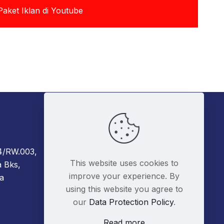
Paket Iklan di Youtube
Kontak Kami
04/RW.003,
+6285162929922 - Diorama
This website uses cookies to
a Bks,
admin@digitalmarketer.co.id
improve your experience. By
a
using this website you agree to
our
Data Protection Policy
.
Read more