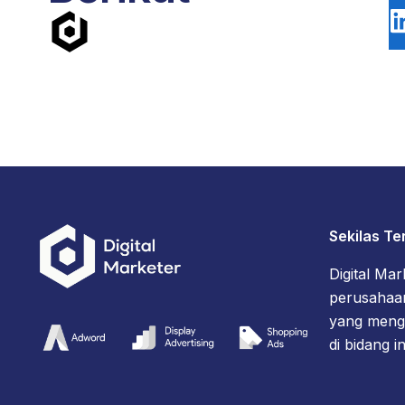
Sekilas Te
Digital Ma
perusahaan
yang menge
di bidang i